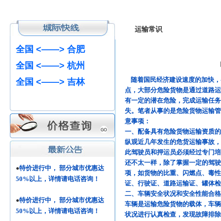
全国 <——> 成都
全国 <——> 贵阳
运输常识
全国 <——> 合肥
全国 <——> 杭州
全国 <——> 吉林
随着国民经济建设速度的加快，各
点，大部分危险货物是通过道路运
有一定的潜在危险，完成运输任务
全国 <——> 北京
失。笔者从事的是危险货物运输管
意事项：
全国 <——> 武汉
一、配备具有危险货物运输资质
纵观近几年发生的危货运输事故，
全国 <——> 青岛
此驾驶员和押运员必须经过专门培
还不太一样，除了掌握一定的驾
全国 <——> 厦门
特价进行中， 部分城市优惠达
●
项，如货物的比重、闪燃点、毒性
50%以上，详情请电话咨询！
全国 <——> 广东
证、行驶证、道路运输证、罐体检
二、车辆安全状况和安全性能合格
全国 <——> 郑州
特价进行中， 部分城市优惠达
●
车辆是运输危险货物的载体，车辆
50%以上，详情请电话咨询！
全国 <——> 北京
状况进行认真检查，发现故障排除