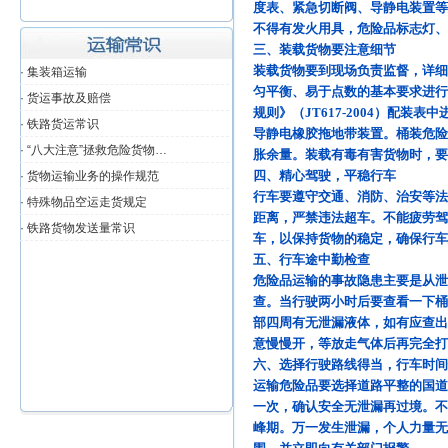
度表、紧急切断阀、导静电装置等
全国 <——> 大连
不得有发火用具，危险品标志灯
三、装载货物要注意细节
全国 <——> 呼和浩特
装载货物要到现场负责监督，详细
·
集装箱运输
全国 <——> 海口
匀平衡、易于点数的基本要求进行
·
货运事故及赔偿
规则》（JT617-2004）配
全国 <——> 成都
·
铁路货运常识
导静电橡胶拖地带装置。桶装危险
·
“八大注意”拯救危险货物…
胀余量。装载有毒有害货物时，要
全国 <——> 贵阳
四、精心驾驶，平稳行车
·
货物运输业务的操作规范
行车要遵守交通、消防、治安等法
·
特殊物品空运走货规定
全国 <——> 合肥
距离，严禁违法超车。不能疲劳
·
铁路货物发送量常识
全国 <——> 杭州
车，以保持货物的稳定，确保行车
五、行车途中勤检查
全国 <——> 吉林
危险品运输的事故隐患主要是从
查。当行驶两小时后要查看一下桶
部四周有无泄漏液体，如有应查出
意慢慢开，等放走气体后再完全打
六、选择行驶路线得当，行车时间
运输危险品要选择道路平整的国道
一次，确认安全无泄漏再过境。不
峰期。万一发生泄漏，个人力量